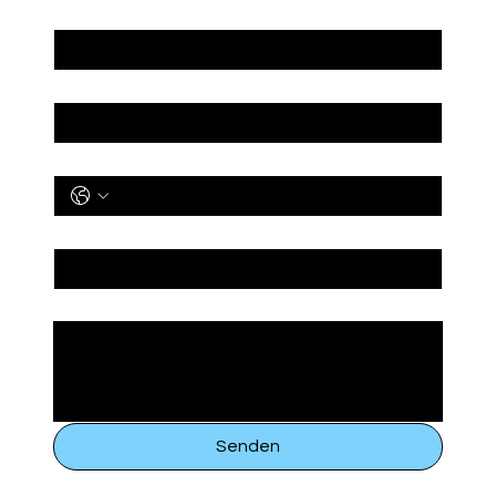
Nachname
*
Email
*
Industrie
Unternehmen / Organization
Nachricht
Senden