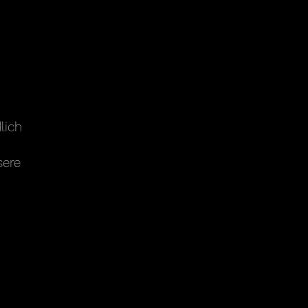
lich
sere