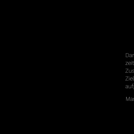
Dan
zei
Zus
Zie
au
Mar