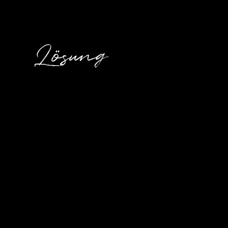
Lösung
Für
Finanzfit Aargau
, einen gemeinnützigen Verei
Finanzwissen bei Jugendlichen
, wurde ein zeitge
strukturierter
Markenauftritt
entwickelt.
Von der
Logo-Entwicklung
über das
Corporate De
Website
entstand eine visuelle Identität, die Vert
verständlich wirkt und junge Zielgruppen anspricht
finanzielle Selbstverantwortung frühzeitig zu för
praxisnah zu vermitteln.