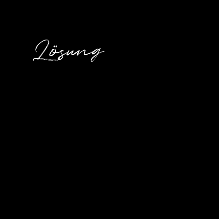
Lösung
Für
Mind Glow
, ein Retreat-Konzept für
Yoga, Ac
Erholung
, wurde ein stimmiger Markenauftritt gest
Balance und natürliche Klarheit vermittelt.
Von der
visuellen Gestaltung
bis zur
Kommunikati
entstand eine Marke, die nicht laut sein muss, um
entfalten – sanft, bewusst und voller Tiefe.